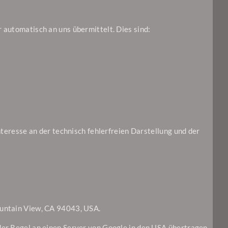
 automatisch an uns übermittelt. Dies sind:
nteresse an der technisch fehlerfreien Darstellung und der
ountain View, CA 94043, USA.
der Regel an einen Server von Google in den USA übertragen