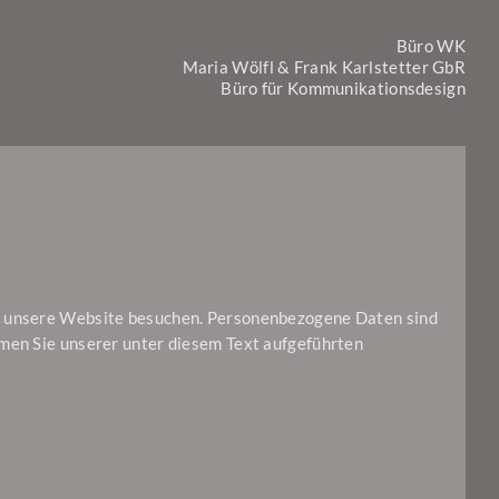
Büro WK
Maria Wölfl & Frank Karlstetter GbR
Büro für Kommunikationsdesign
ie unsere Website besuchen. Personenbezogene Daten sind
hmen Sie unserer unter diesem Text aufgeführten