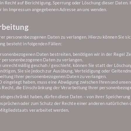
in Recht auf Berichtigung, Sperrung oder Löschung dieser Daten.
der im Impressum angegebenen Adresse an uns wenden.
rbeitung
hrer personenbezogenen Daten zu verlangen. Hierzu können Sie s
ng besteht in folgenden Fällen:
ersonenbezogenen Daten bestreiten, benötigen wir in der Regel Ze
er personenbezogenen Daten zu verlangen.
unrechtmäßig geschah / geschieht, können Sie statt der Löschun
ötigen, Sie sie jedoch zur Ausübung, Verteidigung oder Geltend
rbeitung Ihrer personenbezogenen Daten zu verlangen.
O eingelegt haben, muss eine Abwägung zwischen Ihren und unser
s Recht, die Einschränkung der Verarbeitung Ihrer personenbezog
ingeschränkt haben, dürfen diese Daten – von ihrer Speicherung a
prüchen oder zum Schutz der Rechte einer anderen natürlichen od
Mitgliedstaats verarbeitet werden.