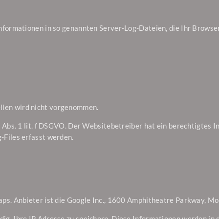
nformationen in so genannten Server-Log-Dateien, die Ihr Browser
llen wird nicht vorgenommen.
 Abs. 1 lit. f DSGVO. Der Websitebetreiber hat ein berechtigtes I
-Files erfasst werden.
aps. Anbieter ist die Google Inc., 1600 Amphitheatre Parkway, M
ig, Ihre IP Adresse zu speichern. Diese Informationen werden in 