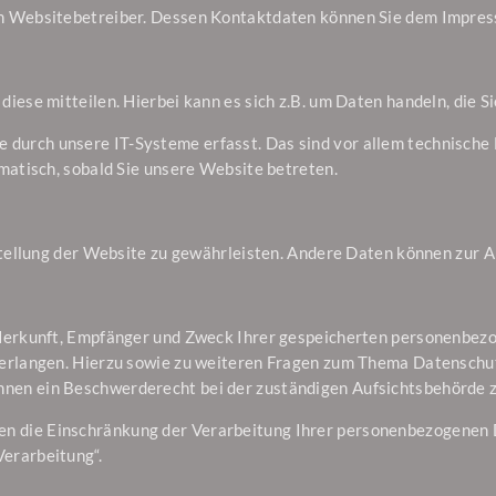
den Websitebetreiber. Dessen Kontaktdaten können Sie dem Impre
iese mitteilen. Hierbei kann es sich z.B. um Daten handeln, die S
urch unsere IT-Systeme erfasst. Das sind vor allem technische 
omatisch, sobald Sie unsere Website betreten.
itstellung der Website zu gewährleisten. Andere Daten können zur
 Herkunft, Empfänger und Zweck Ihrer gespeicherten personenbez
verlangen. Hierzu sowie zu weiteren Fragen zum Thema Datenschut
nen ein Beschwerderecht bei der zuständigen Aufsichtsbehörde z
 die Einschränkung der Verarbeitung Ihrer personenbezogenen D
erarbeitung“.