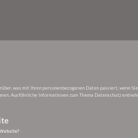
arüber, was mit Ihren personenbezogenen Daten passiert, wenn S
 können. Ausführliche Informationen zum Thema Datenschutz entne
ite
 Website?